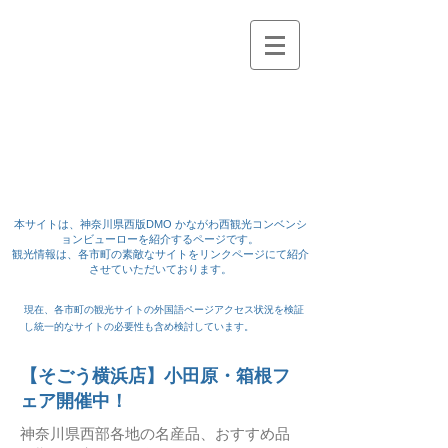
Kanagawawest
かながわ西観光コンベン
ションビューロー
本サイトは、神奈川県西版DMO
かながわ西観光コンベンシ
ョンビューローを紹介するページです。
観光情報は、
各市町の素敵なサイトをリンクページにて紹介
させていただいております。
現在、各市町の観光サイトの外国語ページアクセス状況を検証
し統一的なサイトの必要性も含め検討
し
ています。
【そごう横浜店】小田原・箱根フ
ェア開催中！
神奈川県西部各地の名産品、おすすめ品