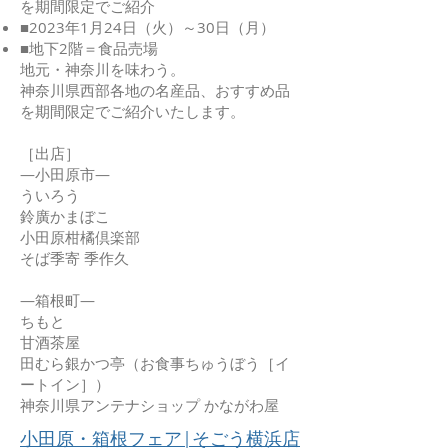
を期間限定でご紹介
■2023年1月24日（火）～30日（月）
■地下2階＝食品売場
地元・神奈川を味わう。
神奈川県西部各地の名産品、おすすめ品
を期間限定でご紹介いたします。
［出店］
―小田原市―
ういろう
鈴廣かまぼこ
小田原柑橘倶楽部
そば季寄 季作久
―箱根町―
ちもと
甘酒茶屋
田むら銀かつ亭（お食事ちゅうぼう［イ
ートイン］）
神奈川県アンテナショップ かながわ屋​
小田原・箱根フェア|そごう横浜店